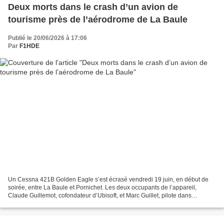
Deux morts dans le crash d’un avion de
tourisme près de l’aérodrome de La Baule
Publié le 20/06/2026 à 17:06
Par
F1HDE
Un Cessna 421B Golden Eagle s’est écrasé vendredi 19 juin, en début de
soirée, entre La Baule et Pornichet. Les deux occupants de l’appareil,
Claude Guillemot, cofondateur d’Ubisoft, et Marc Guillet, pilote dans
l’aviation d’affaires, sont décédés. Le...