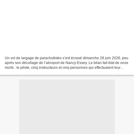
Un vol de largage de parachutistes s’est écrasé dimanche 28 juin 2026, peu
après son décollage de l’aéroport de Nancy-Essey. Le bilan fait état de onze
morts : le pilote, cinq instructeurs et cinq personnes qui effectuaient leur
baptême de parachutisme....