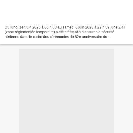
Du lundi 1er juin 2026 à 06 h 00 au samedi 6 juin 2026 à 22 h 59, une ZRT
(zone réglementée temporaire) a été créée afin d’assurer la sécurité
aérienne dans le cadre des cérémonies du 82e anniversaire du
Débarquement en Normandie. Cette zone est activable...