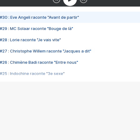
#30 : Eve Angeli raconte "Avant de partir"
#29 : MC Solaar raconte "Bouge de là"
28 : Lorie raconte "Je vais vite"
#27 : Christophe Willem raconte "Jacques a dit"
#26 : Chimène Badi raconte "Entre nous"
#25 : Indochine raconte "3e sexe"
#24 : Zaho raconte "C'est chelou"
#23 : Patrick Bruel raconte "Au café des délices"
#22 : Kyo raconte "Le chemin"
#21 : Nolwenn Leroy raconte "Cassé"
#20 : Patrick Hernandez raconte "Born to be alive"