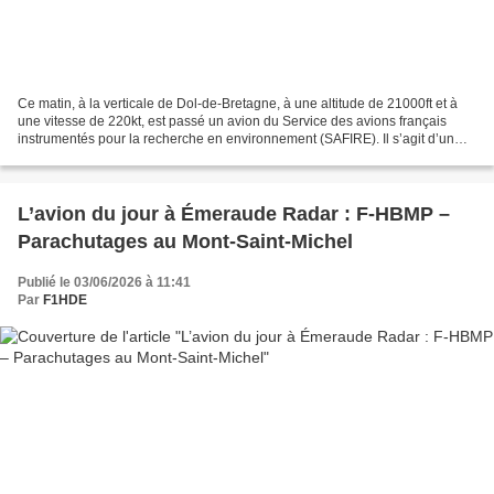
Ce matin, à la verticale de Dol-de-Bretagne, à une altitude de 21000ft et à
une vitesse de 220kt, est passé un avion du Service des avions français
instrumentés pour la recherche en environnement (SAFIRE). Il s’agit d’un
ATR 42-320 spécialement modifié...
L’avion du jour à Émeraude Radar : F-HBMP –
Parachutages au Mont-Saint-Michel
Publié le 03/06/2026 à 11:41
Par
F1HDE